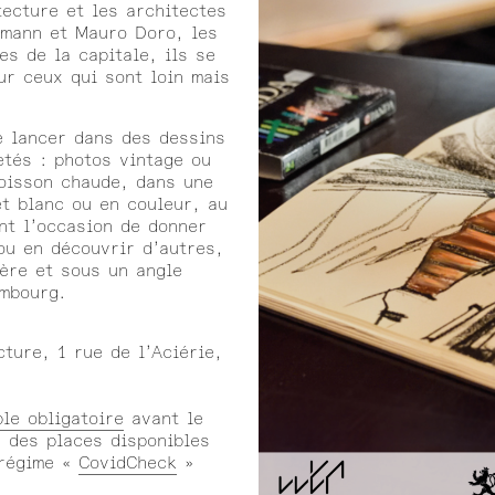
ecture et les architectes
mann et Mauro Doro, les
s de la capitale, ils se
ur ceux qui sont loin mais
se lancer dans des dessins
etés : photos vintage ou
oisson chaude, dans une
et blanc ou en couleur, au
ont l’occasion de donner
ou en découvrir d’autres,
ière et sous un angle
embourg.
ture, 1 rue de l’Aciérie,
ble obligatoire
avant le
e des places disponibles
 régime «
CovidCheck
»