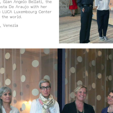
, Gian Angelo Bellati, the
osta De Araujo with her
he LUCA Luxembourg Center
 the world.
, Venezia