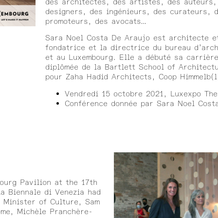
des architectes, des artistes, des auteurs
designers, des ingénieurs, des curateurs, 
promoteurs, des avocats…
Sara Noel Costa De Araujo est architecte e
fondatrice et la directrice du bureau d’arc
et au Luxembourg. Elle a débuté sa carrière
diplômée de la Bartlett School of Architectu
pour Zaha Hadid Architects, Coop Himmelb(l
Vendredi 15 octobre 2021,
Luxexpo The
Conférence donnée par Sara Noel Cost
urg Pavilion at the 17th
La Biennale di Venezia had
e Minister of Culture, Sam
ome, Michèle Pranchère-