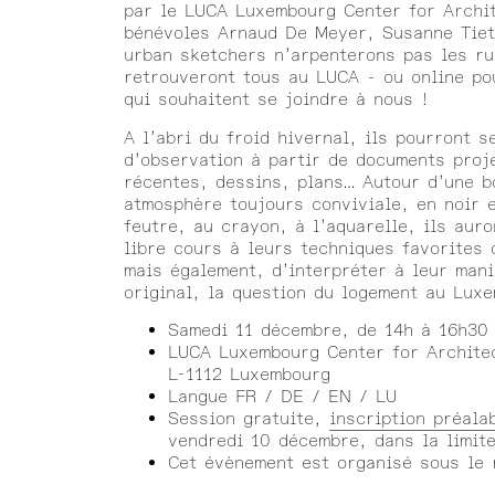
par le LUCA Luxembourg Center for Archit
bénévoles Arnaud De Meyer, Susanne Tiet
urban sketchers n’arpenterons pas les rue
retrouveront tous au LUCA - ou online po
qui souhaitent se joindre à nous !
A l’abri du froid hivernal, ils pourront 
d’observation à partir de documents proj
récentes, dessins, plans… Autour d’une b
atmosphère toujours conviviale, en noir 
feutre, au crayon, à l’aquarelle, ils aur
libre cours à leurs techniques favorites 
mais également, d’interpréter à leur man
original, la question du logement au Lux
Samedi 11 décembre, de 14h à 16h30
LUCA Luxembourg Center for Architec
L-1112 Luxembourg
Langue FR / DE / EN / LU
Session gratuite,
inscription préala
vendredi 10 décembre, dans la limit
Cet évènement est organisé sous le